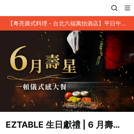
登入
【粵亮廣式料理 - 台北六福萬怡酒店】平日午餐
8 折起｜靓港點套餐
EZTABLE 生日獻禮 | 6 月壽星