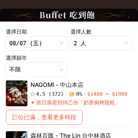
選擇日期
選擇人數
選擇縣市
NAGOMI - 中山本店
4.5
(
372
)
0
%
$
1480
~ $
1980
✦ 當日壽星招待乙份「奶香焗烤龍蝦」
訂位已滿，查看更多時段
森林百匯 - The Lin 台中林酒店