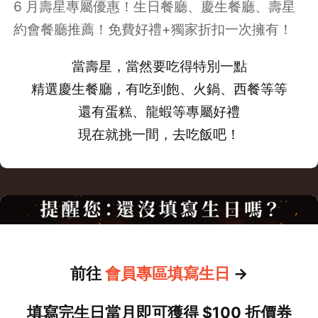
6 月壽星專屬優惠！生日餐廳、慶生餐廳、壽星
優惠
約會餐廳推薦！免費好禮+獨家折扣一次擁有！
當壽星，當然要吃得特別一點
精選慶生餐廳，有吃到飽、火鍋、西餐等等
還有蛋糕、龍蝦等專屬好禮
現在就挑一間，去吃飯吧！
前往
會員
專區填寫
生日
→
填寫完
生日當月即可獲得
$100 折價券