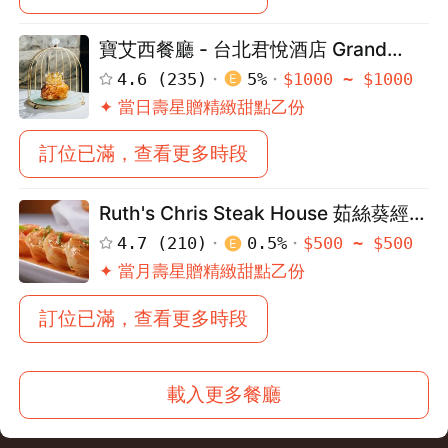
寶艾西餐廳 - 台北君悅酒店 Grand
Hyatt Taipei
4.6
(
235
)
5
%
$
1000
~ $
1000
✦ 當日壽星贈精緻甜點乙份
訂位已滿，查看更多時段
Ruth's Chris Steak House 茹絲葵經典
登出
牛排館（高雄店）
4.7
(
210
)
0.5
%
$
500
~ $
500
✦ 當月壽星贈精緻甜點乙份
確定要登出嗎？
訂位已滿，查看更多時段
先不要
確認
載入更多餐廳