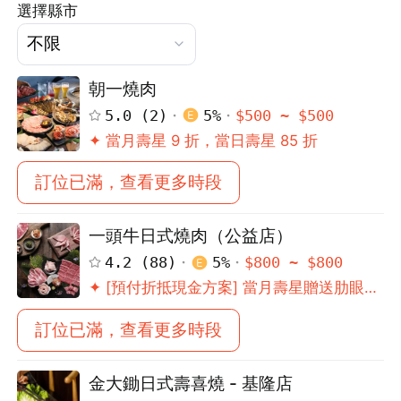
選擇縣市
朝一燒肉
5.0
(
2
)
5
%
$
500
~ $
500
✦ 當月壽星 9 折，當日壽星 85 折
訂位已滿，查看更多時段
一頭牛日式燒肉（公益店）
4.2
(
88
)
5
%
$
800
~ $
800
✦ [預付折抵現金方案] 當月壽星贈送肋眼牛
排 10 盎司！
訂位已滿，查看更多時段
金大鋤日式壽喜燒 - 基隆店