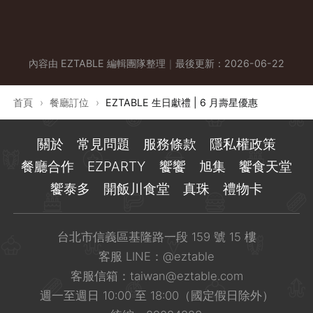
內容由 EZTABLE 編輯團隊整理
｜
最後更新：
2026-06-22
首頁
›
餐廳訂位
›
EZTABLE 生日獻禮 | 6 月壽星優惠
關於
常見問題
服務條款
隱私權政策
餐廳合作
EZPARTY
饗饗
旭集
饗食天堂
饗泰多
開飯川食堂
真珠
禮物卡
台北市信義區基隆路一段 159 號 15 樓
客服 LINE：
@eztable
客服信箱：
taiwan@eztable.com
週一至週日 10:00 至 18:00（國定假日除外）