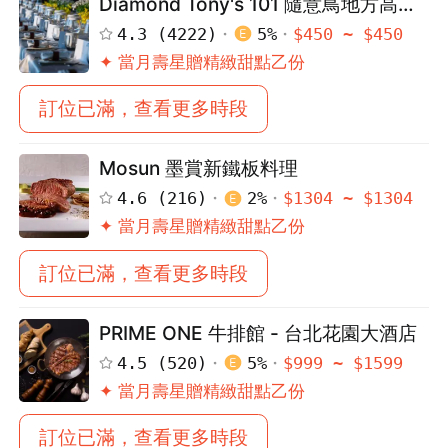
Diamond Tony's 101 隨意鳥地方高空
觀景餐廳 - 台北101 85樓
4.3
(
4222
)
5
%
$
450
~ $
450
✦ 當月壽星贈精緻甜點乙份
訂位已滿，查看更多時段
Mosun 墨賞新鐵板料理
4.6
(
216
)
2
%
$
1304
~ $
1304
✦ 當月壽星贈精緻甜點乙份
訂位已滿，查看更多時段
PRIME ONE 牛排館 - 台北花園大酒店
4.5
(
520
)
5
%
$
999
~ $
1599
✦ 當月壽星贈精緻甜點乙份
訂位已滿，查看更多時段