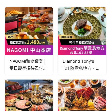
NAGOMI和食饗宴 |
Diamond Tony's
當日壽星招待乙份
101 隨意鳥地方 - 台
「奶香焗烤龍蝦」
北101 85樓 | 當月壽
星用餐，贈精緻甜點