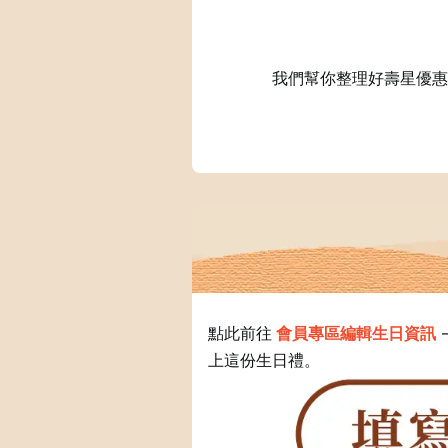
我們幫你整理好壽星優惠
點
此
前往
會員
專區
編輯
生日
資訊
上這份生日禮。