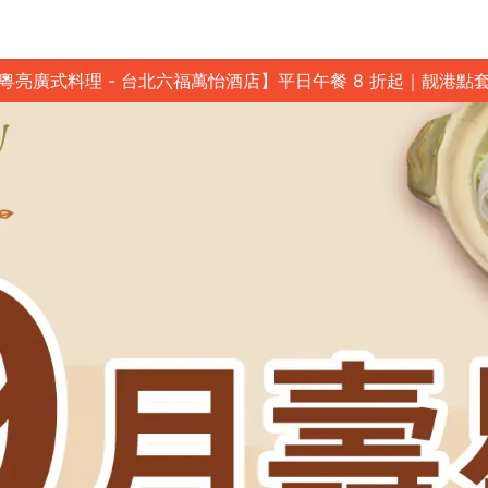
粵亮廣式料理 - 台北六福萬怡酒店】平日午餐 8 折起｜靓港點