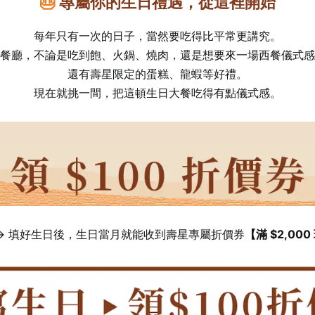
🎂
專屬
你的
生日
禮遇，
從
這裡
開始
每年只有一次的日子，當然要吃得比平常更講究。
餐廳，不論是吃到飽、火鍋、燒肉，還是想要來一場西餐儀式感
還有壽星限定的蛋糕、龍蝦等好禮。
現在
就
挑
一間，
把
這
頓
生日
大
餐
吃得
有點
儀式
感。
→
填
好生
日後，生日當月就能收到壽星專屬折價券
【
滿 $2,000