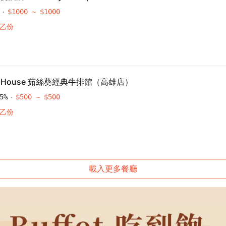
$
1000
~ $
1000
點乙份
Steak House 茹絲葵經典牛排館（高雄店）
5
%
$
500
~ $
500
點乙份
載入更多餐廳