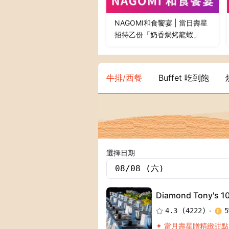
NAGOMI和食饗宴 | 當日壽星
招待乙份「奶香焗烤龍蝦」
牛排/西餐
Buffet 吃到飽
選擇日期
Diamond Tony'
4.3
(
4222
)
5
✦ 當月壽星贈精緻甜