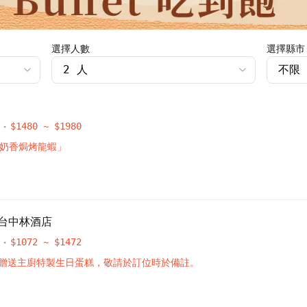
選擇人數
選擇縣市
$
1480
~ $
1980
「奶香焗烤龍蝦」
n 台中林酒店
$
1072
~ $
1472
贈送主廚特製生日蛋糕，敬請於訂位時於備註。