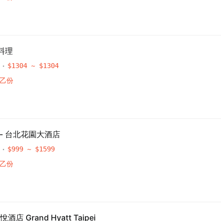
先不要
確認
料理
$
1304
~ $
1304
點乙份
館 - 台北花園大酒店
$
999
~ $
1599
點乙份
 Grand Hyatt Taipei