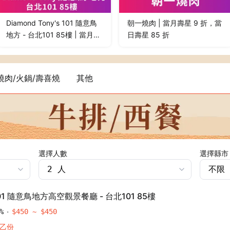
Diamond Tony's 101 隨意鳥
朝一燒肉 | 當月壽星 9 折，當
地方 - 台北101 85樓 | 當月壽
日壽星 85 折
星用餐，贈精緻甜點
燒肉/火鍋/壽喜燒
其他
選擇人數
選擇縣市
s 101 隨意鳥地方高空觀景餐廳 - 台北101 85樓
登出
%
$
450
~ $
450
確定要登出嗎？
點乙份