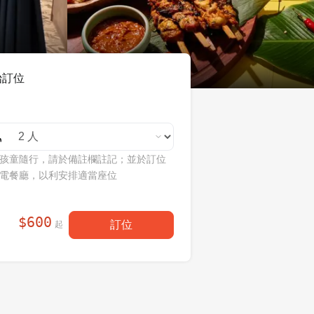
始訂位
孩童隨行，請於備註欄註記；並於訂位
電餐廳，以利安排適當座位
$
600
訂位
起