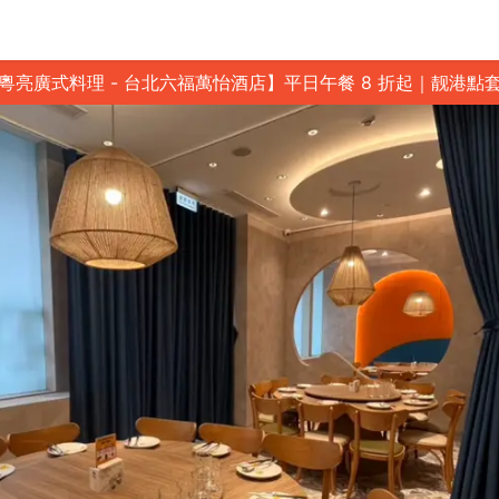
粵亮廣式料理 - 台北六福萬怡酒店】平日午餐 8 折起｜靓港點