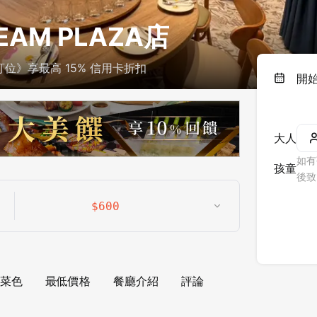
EAM PLAZA店
訂位》享最高 15% 信用卡折扣
開
大人
如有
孩童
後致
$
600
菜色
最低價格
餐廳介紹
評論