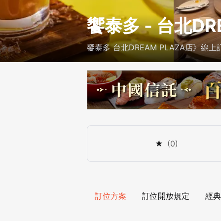
饗泰多 - 台北DR
饗泰多 台北DREAM PLAZA店》線上
★
(
0
)
訂位方案
訂位開放規定
經典