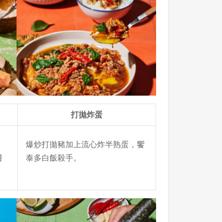
打拋炸蛋
爆炒打拋豬加上流心炸半熟蛋，饗
醬
泰多白飯殺手。