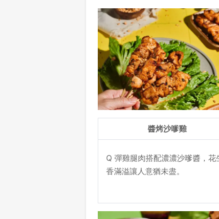
醬烤沙嗲雞
Q 彈雞腿肉搭配濃濃沙嗲醬，花
香滿溢讓人意猶未盡。