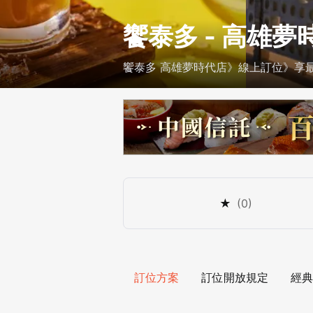
饗泰多 - 高雄夢
饗泰多 高雄夢時代店》線上訂位》享最高
★
(
0
)
訂位方案
訂位開放規定
經典