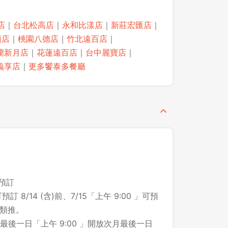
店
｜
台北松高店
｜
永和比漾店
｜
新莊宏匯店
｜
領店
｜
桃園八德店
｜
竹北遠百店
｜
蘭新月店
｜
花蓮遠百店
｜
台中麗寶店
｜
義享店
｜
更多饗泰多餐廳
之預訂
預訂 8/14 (含)前、7/15「上午 9:00 」可預
登出
此類推。
後一日「上午 9:00 」開放次月最後一日
確定要登出嗎？