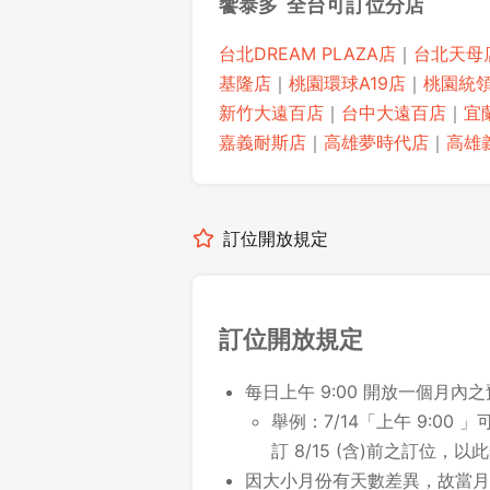
饗泰多 全台可訂位分店
台北DREAM PLAZA店
｜
台北天母
基隆店
｜
桃園環球A19店
｜
桃園統
新竹大遠百店
｜
台中大遠百店
｜
宜
嘉義耐斯店
｜
高雄夢時代店
｜
高雄
訂位開放規定
訂位開放規定
每日上午 9:00 開放一個月內
舉例：7/14「上午 9:00 」可
訂 8/15 (含)前之訂位，以
因大小月份有天數差異，故當月最