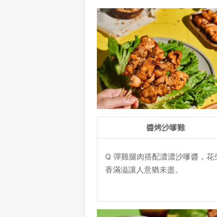
醬烤沙嗲雞
Q 彈雞腿肉搭配濃濃沙嗲醬，花
香滿溢讓人意猶未盡。