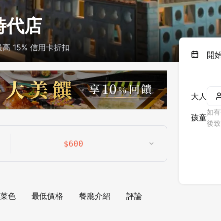
時代店
 15% 信用卡折扣
開
大人
如有
孩童
後致
$
600
菜色
最低價格
餐廳介紹
評論