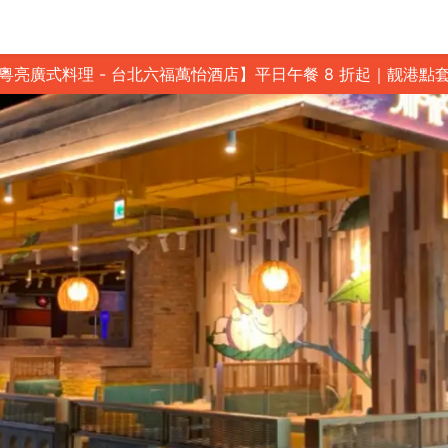
粵亮廣式料理 - 台北六福萬怡酒店】平日午餐 8 折起｜靓港點