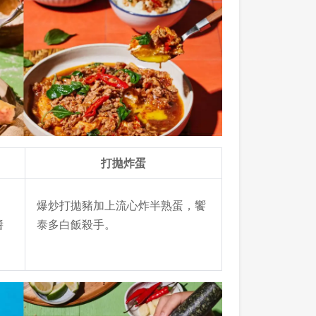
打拋炸蛋
爆炒打拋豬加上流心炸半熟蛋，饗
醬
泰多白飯殺手。