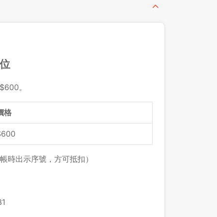
留位
$600。
價格
$600
帳時出示序號，方可抵扣）
1