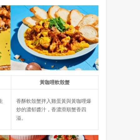
黃咖哩軟殼蟹
生
香酥軟殼蟹拌入雞蛋黃與黃咖哩爆
炒的濃郁醬汁，香濃滑順蟹香四
溢。