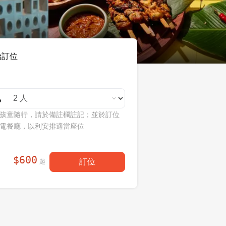
始訂位
孩童隨行，請於備註欄註記；並於訂位
電餐廳，以利安排適當座位
$
600
訂位
起