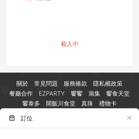
載入中
關於
常見問題
服務條款
隱私權政策
餐廳合作
EZPARTY
饗饗
旭集
饗食天堂
饗泰多
開飯川食堂
真珠
禮物卡
訂位
台北市信義區基隆路一段 159 號 15 樓
客服 LINE：
@eztable