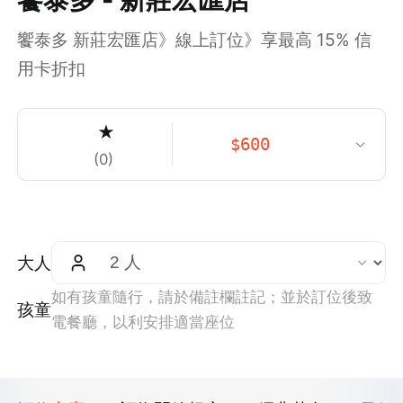
饗泰多 新莊宏匯店》線上訂位》享最高 15% 信
用卡折扣
★
$
600
(
0
)
大人
如有孩童隨行，請於備註欄註記；並於訂位後致
孩童
電餐廳，以利安排適當座位