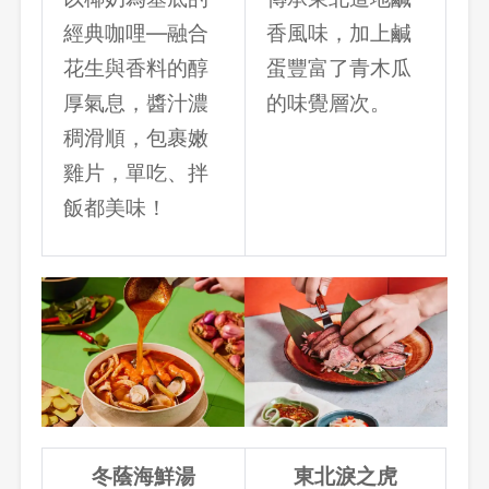
經典咖哩—融合
香風味，加上鹹
花生與香料的醇
蛋豐富了青木瓜
厚氣息，醬汁濃
的味覺層次。
稠滑順，包裹嫩
雞片，單吃、拌
飯都美味！
冬蔭海鮮湯
東北淚之虎