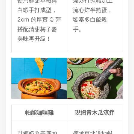
使用鮮甜草蝦與
爆炒打拋豬加上
白蝦手打成型，
流心炸半熟蛋，
2cm 的厚實 Q 彈
饗泰多白飯殺
搭配清甜梅子醬
手。
美味再升級！
登出
確定要登出嗎？
帕能咖哩雞
現搗青木瓜涼拌
先不要
確認
以椰奶為基底的
傳承東北道地鹹