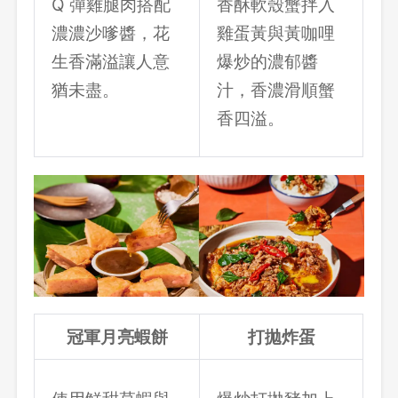
Q 彈雞腿肉搭配
香酥軟殼蟹拌入
濃濃沙嗲醬，花
雞蛋黃與黃咖哩
生香滿溢讓人意
爆炒的濃郁醬
猶未盡。
汁，香濃滑順蟹
香四溢。
冠軍月亮蝦餅
打拋炸蛋