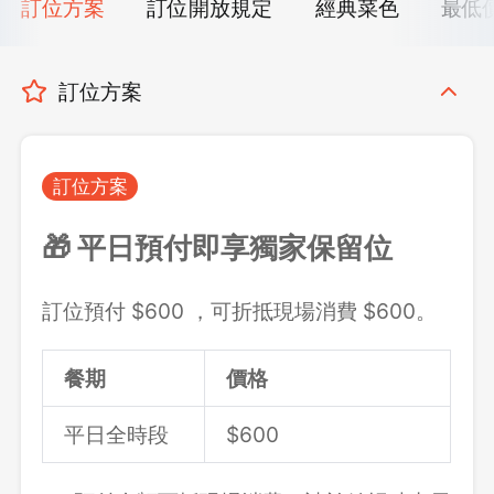
訂位方案
訂位開放規定
經典菜色
最低
訂位方案
訂位方案
🎁 平日預付即享獨家保留位
訂位預付 $600 ，可折抵現場消費 $600。
餐期
價格
平日全時段
$600