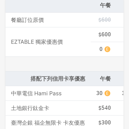
午餐
餐廳訂位原價
$600
$
$600
$
EZTABLE 獨家優惠價
0
0
搭配下列信用卡享優惠
午餐
中華電信 Hami Pass
30
30
土地銀行鈦金卡
$540
$
臺灣企銀 福企無限卡 卡友優惠
$300
$