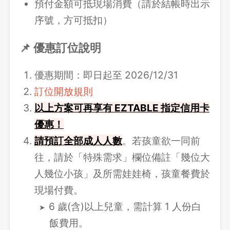
預付金額可抵現場消費（請於結帳時出示
序號，方可抵扣）
📌 優惠訂位說明
優惠期間：即日起至 2026/12/31
訂位開放規則
以上方案可再享有 EZTABLE 指定信用卡
優惠！
請
預訂全部成人人數
。若孩童欲一同前
往，請於「特殊需求」欄位備註「幾位大
人幾位小孩」及所需娃娃椅，孩童餐費於
現場付費。
6 歲(含)以上兒童，需計算 1 人份白
飯費用。