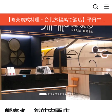
登入
【粵亮廣式料理 - 台北六福萬怡酒店】平日午餐
8 折起｜靓港點套餐
饗泰多 - 新莊宏匯店