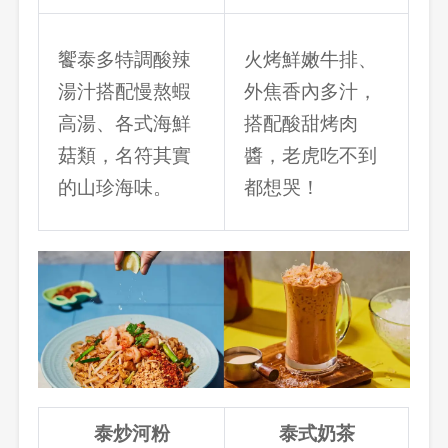
饗泰多特調酸辣
火烤鮮嫩牛排、
湯汁搭配慢熬蝦
外焦香內多汁，
高湯、各式海鮮
搭配酸甜烤肉
菇類，名符其實
醬，老虎吃不到
的山珍海味。
都想哭！
泰炒河粉
泰式奶茶