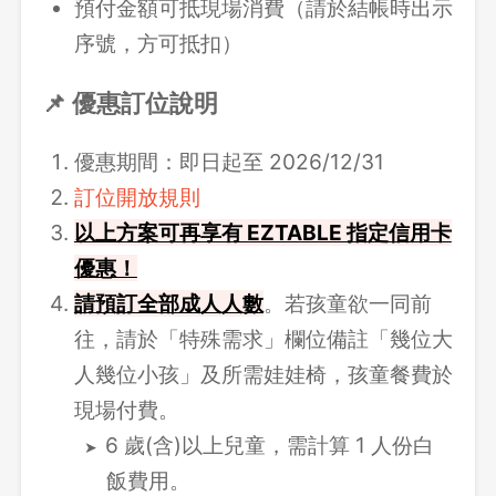
預付金額可抵現場消費（請於結帳時出示
序號，方可抵扣）
📌 優惠訂位說明
優惠期間：即日起至 2026/12/31
訂位開放規則
以上方案可再享有 EZTABLE 指定信用卡
優惠！
請
預訂全部成人人數
。若孩童欲一同前
往，請於「特殊需求」欄位備註「幾位大
人幾位小孩」及所需娃娃椅，孩童餐費於
現場付費。
6 歲(含)以上兒童，需計算 1 人份白
飯費用。