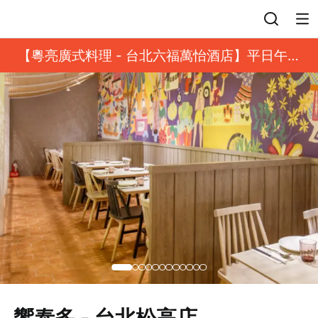
登入
【粵亮廣式料理 - 台北六福萬怡酒店】平日午餐
8 折起｜靓港點套餐
饗泰多 - 台北松高店