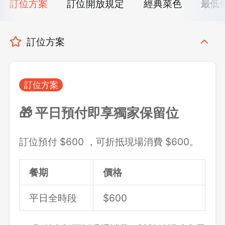
訂位方案
訂位開放規定
經典菜色
最低
訂位方案
訂位方案
🎁 平日預付即享獨家保留位
訂位預付 $600 ，可折抵現場消費 $600。
餐期
價格
平日全時段
$600