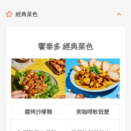
經典菜色
饗泰多 經典菜色
醬烤沙嗲雞
黃咖哩軟殼蟹