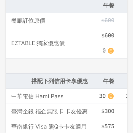
午餐
餐廳訂位原價
$600
$
$600
$
EZTABLE 獨家優惠價
0
0
搭配下列信用卡享優惠
午餐
中華電信 Hami Pass
30
30
臺灣企銀 福企無限卡 卡友優惠
$300
$
華南銀行 Visa 熊Q卡卡友適用
$575
$