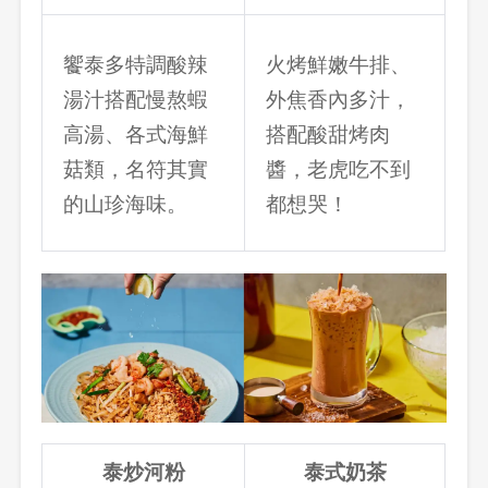
饗泰多特調酸辣
火烤鮮嫩牛排、
湯汁搭配慢熬蝦
外焦香內多汁，
高湯、各式海鮮
搭配酸甜烤肉
菇類，名符其實
醬，老虎吃不到
的山珍海味。
都想哭！
泰炒河粉
泰式奶茶