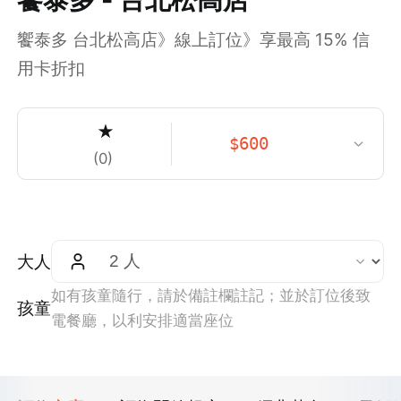
饗泰多 台北松高店》線上訂位》享最高 15% 信
用卡折扣
★
$
600
(
0
)
大人
如有孩童隨行，請於備註欄註記；並於訂位後致
孩童
電餐廳，以利安排適當座位