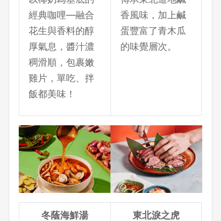
經典咖哩—融合
香風味，加上鹹
花生與香料的醇
蛋豐富了青木瓜
厚氣息，醬汁濃
的味覺層次。
稠滑順，包裹嫩
雞片，單吃、拌
飯都美味！
冬蔭海鮮湯
東北淚之虎