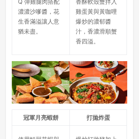
Q 彈雞腿肉搭配
香酥軟殼蟹拌入
濃濃沙嗲醬，花
雞蛋黃與黃咖哩
生香滿溢讓人意
爆炒的濃郁醬
猶未盡。
汁，香濃滑順蟹
香四溢。
冠軍月亮蝦餅
打拋炸蛋