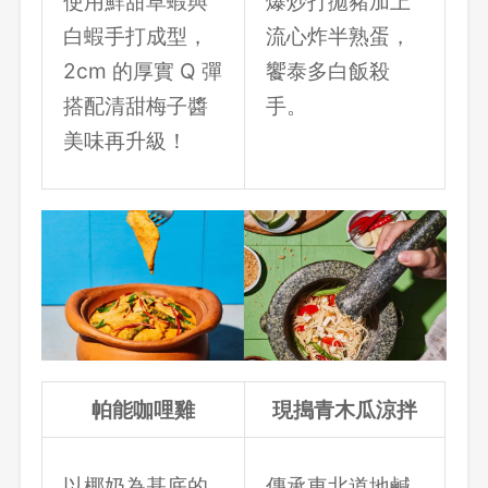
使用鮮甜草蝦與
爆炒打拋豬加上
登出
白蝦手打成型，
流心炸半熟蛋，
2cm 的厚實 Q 彈
饗泰多白飯殺
確定要登出嗎？
搭配清甜梅子醬
手。
美味再升級！
先不要
確認
帕能咖哩雞
現搗青木瓜涼拌
以椰奶為基底的
傳承東北道地鹹