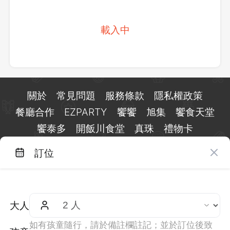
載入中
關於
常見問題
服務條款
隱私權政策
餐廳合作
EZPARTY
饗饗
旭集
饗食天堂
饗泰多
開飯川食堂
真珠
禮物卡
訂位
台北市信義區基隆路一段 159 號 15 樓
客服 LINE：
@eztable
客服信箱：
taiwan@eztable.com
大人
週一至週日 10:00 至 18:00（國定假日除外）
統編：29084823
如有孩童隨行，請於備註欄註記；並於訂位後致