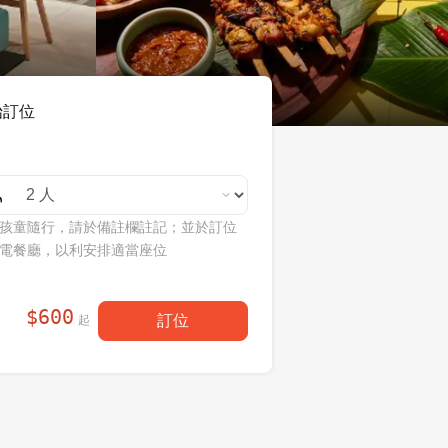
始訂位
孩童隨行，請於備註欄註記；並於訂位
電餐廳，以利安排適當座位
$
600
訂位
起