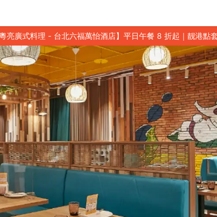
粵亮廣式料理 - 台北六福萬怡酒店】平日午餐 8 折起｜靓港點