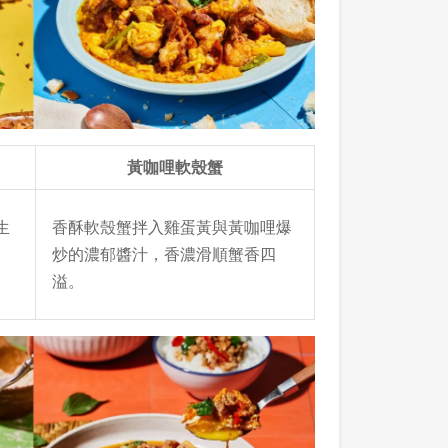
黃咖哩軟殼蟹
生
香酥軟殼蟹拌入雞蛋黃與黃咖哩爆
炒的濃郁醬汁，香濃滑順蟹香四
溢。