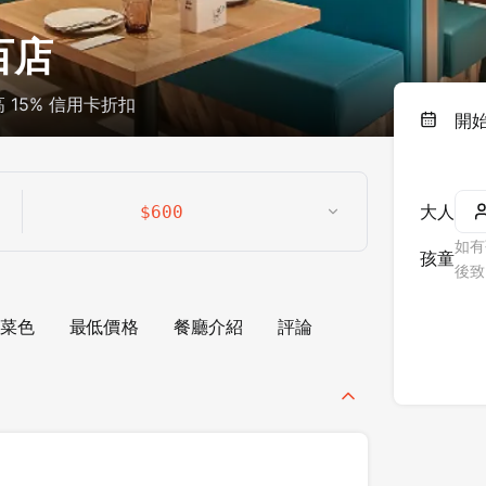
百店
15% 信用卡折扣
開
大人
$
600
如有
孩童
後致
菜色
最低價格
餐廳介紹
評論