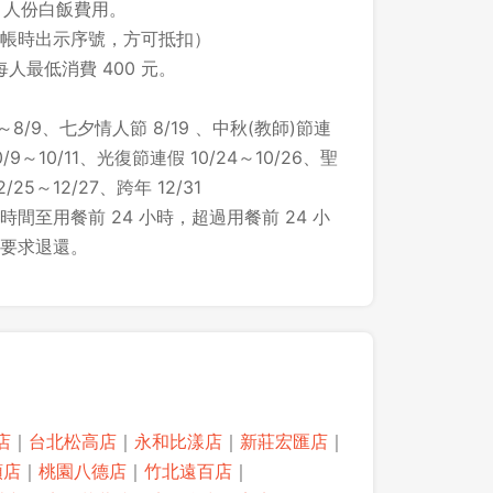
1 人份白飯費用。
帳時出示序號，方可抵扣）
每人最低消費 400 元。
～8/9、七夕情人節 8/19 、中秋(教師)節連
/9～10/11、光復節連假 10/24～10/26、聖
25～12/27、跨年 12/31
間至用餐前 24 小時，超過用餐前 24 小
要求退還。
店
｜
台北松高店
｜
永和比漾店
｜
新莊宏匯店
｜
領店
｜
桃園八德店
｜
竹北遠百店
｜