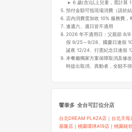
6 歲(含)以上兒童，需計算 
預付金額可抵現場消費（請於結
店內消費需加收 10% 服務費，
逢週六、週日皆不適用
2026 年不適用日：父親節 8/8
假 9/25～9/28、國慶日連假 10
誕夜 12/24、行憲紀念日連假 12/
本餐廳獨家方案保障取消及修改時
時提出取消、異動者，全額不得
饗泰多 全台可訂位分店
台北DREAM PLAZA店
｜
台北天母
基隆店
｜
桃園環球A19店
｜
桃園統