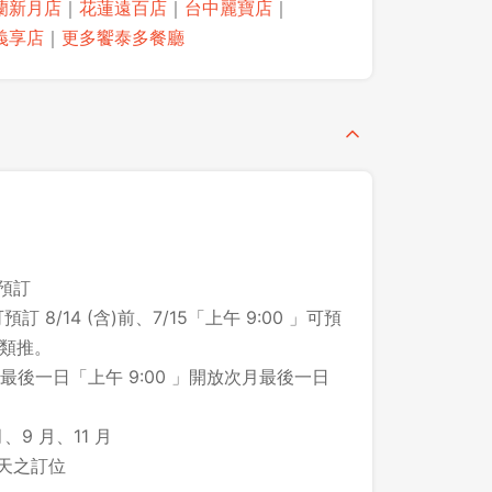
蘭新月店
｜
花蓮遠百店
｜
台中麗寶店
｜
義享店
｜
更多饗泰多餐廳
之預訂
預訂 8/14 (含)前、7/15「上午 9:00 」可預
此類推。
後一日「上午 9:00 」開放次月最後一日
、9 月、11 月
登出
 天之訂位
確定要登出嗎？