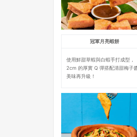
冠軍月亮蝦餅
使用鮮甜草蝦與白蝦手打成型，
2cm 的厚實 Q 彈搭配清甜梅子
美味再升級！