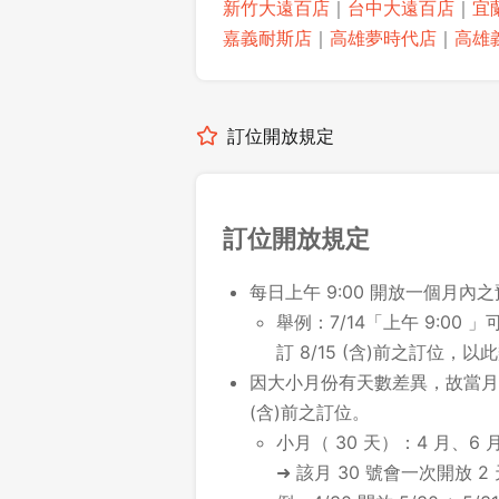
新竹大遠百店
｜
台中大遠百店
｜
宜
嘉義耐斯店
｜
高雄夢時代店
｜
高雄
訂位開放規定
訂位開放規定
每日上午 9:00 開放一個月內
舉例：7/14「上午 9:00 」可
訂 8/15 (含)前之訂位，以
因大小月份有天數差異，故當月最
(含)前之訂位。
小月（ 30 天）：4 月、6 月
➜ 該月 30 號會一次開放 2