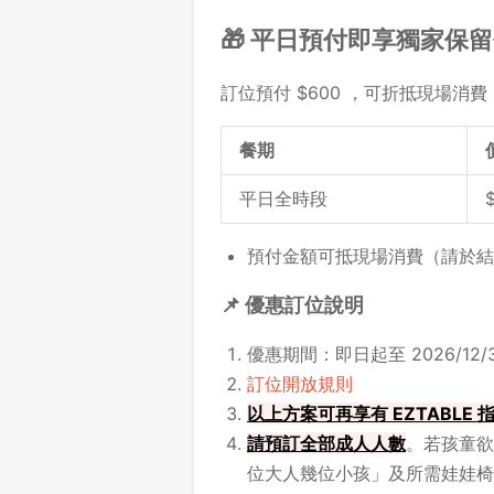
🎁 平日預付即享獨家保
訂位預付 $600 ，可折抵現場消費 
餐期
平日全時段
預付金額可抵現場消費（請於結
📌 優惠訂位說明
優惠期間：即日起至 2026/12/3
訂位開放規則
以上方案可再享有 EZTABLE
請
預訂全部成人人數
。若孩童欲
位大人幾位小孩」及所需娃娃椅