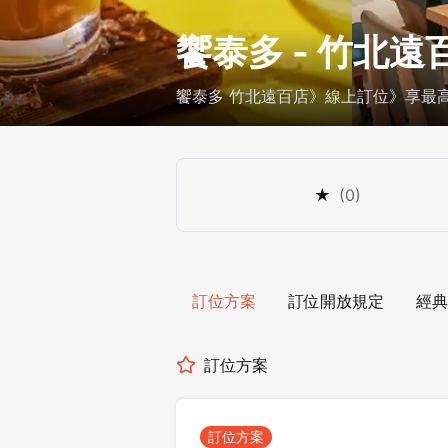
饗泰多 - 竹北遠
饗泰多 竹北遠百店》線上訂位》享最高 
★
(
0
)
訂位方案
訂位開放規定
經典
訂位方案
訂位方案