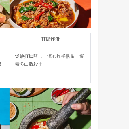
打拋炸蛋
爆炒打拋豬加上流心炸半熟蛋，饗
醬
泰多白飯殺手。