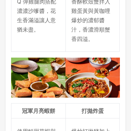
Q 彈雞腿肉搭配
香酥軟殼蟹拌入
濃濃沙嗲醬，花
雞蛋黃與黃咖哩
生香滿溢讓人意
爆炒的濃郁醬
猶未盡。
汁，香濃滑順蟹
香四溢。
冠軍月亮蝦餅
打拋炸蛋