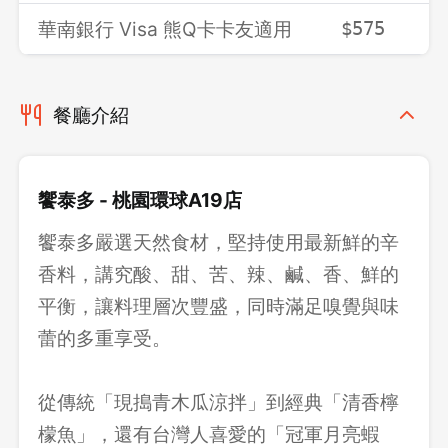
華南銀行 Visa 熊Q卡卡友適用
$575
$
餐廳介紹
饗泰多 - 桃園環球A19店
饗泰多嚴選天然食材，堅持使用最新鮮的辛
香料，講究酸、甜、苦、辣、鹹、香、鮮的
平衡，讓料理層次豐盛，同時滿足嗅覺與味
蕾的多重享受。
從傳統「現搗青木瓜涼拌」到經典「清香檸
檬魚」，還有台灣人喜愛的「冠軍月亮蝦