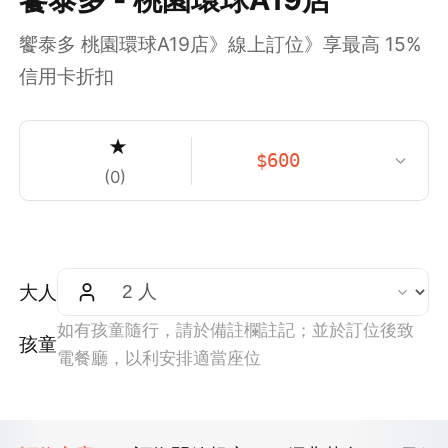
饗泰多 桃園環球A19店》線上訂位》享最高 15%
信用卡折扣
★
$
600
(
0
)
大人
如有孩童隨行，請於備註欄註記；並於訂位後致
孩童
電餐廳，以利安排適當座位