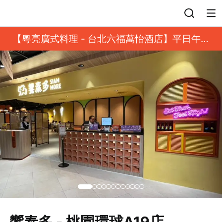
登入
【粵亮廣式料理 - 台北六福萬怡酒店】平日午餐
8 折起｜靓港點套餐
饗泰多 - 桃園環球A19店