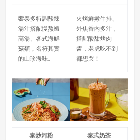
饗泰多特調酸辣
火烤鮮嫩牛排、
湯汁搭配慢熬蝦
外焦香內多汁，
高湯、各式海鮮
搭配酸甜烤肉
菇類，名符其實
醬，老虎吃不到
的山珍海味。
都想哭！
泰炒河粉
泰式奶茶