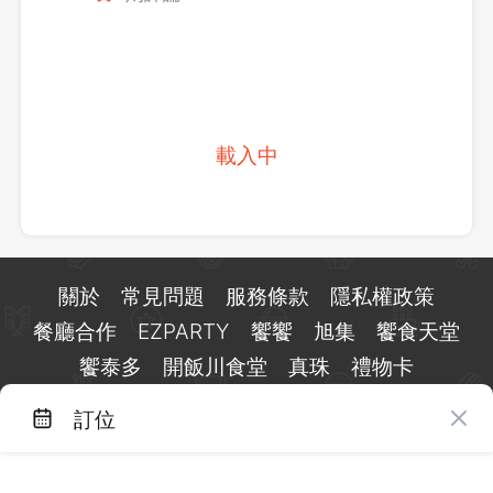
載入中
關於
常見問題
服務條款
隱私權政策
餐廳合作
EZPARTY
饗饗
旭集
饗食天堂
饗泰多
開飯川食堂
真珠
禮物卡
訂位
台北市信義區基隆路一段 159 號 15 樓
客服 LINE：
@eztable