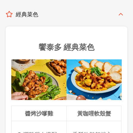
經典菜色
饗泰多 經典菜色
醬烤沙嗲雞
黃咖哩軟殼蟹