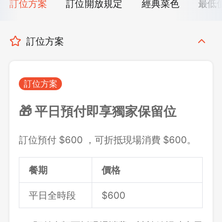
訂位方案
訂位開放規定
經典菜色
最低
訂位方案
訂位方案
🎁 平日預付即享獨家保留位
訂位預付 $600 ，可折抵現場消費 $600。
餐期
價格
平日全時段
$600