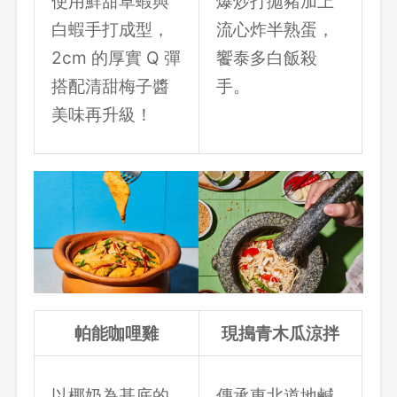
使用鮮甜草蝦與
爆炒打拋豬加上
白蝦手打成型，
流心炸半熟蛋，
2cm 的厚實 Q 彈
饗泰多白飯殺
搭配清甜梅子醬
手。
美味再升級！
帕能咖哩雞
現搗青木瓜涼拌
以椰奶為基底的
傳承東北道地鹹