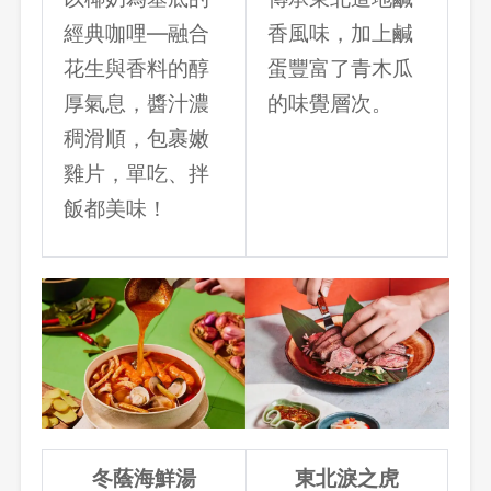
經典咖哩—融合
香風味，加上鹹
花生與香料的醇
蛋豐富了青木瓜
登出
厚氣息，醬汁濃
的味覺層次。
確定要登出嗎？
稠滑順，包裹嫩
雞片，單吃、拌
先不要
確認
飯都美味！
冬蔭海鮮湯
東北淚之虎