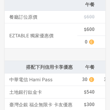
午餐
餐廳訂位原價
$600
$
$600
$
EZTABLE 獨家優惠價
0
0
搭配下列信用卡享優惠
午餐
中華電信 Hami Pass
30
30
土地銀行鈦金卡
$540
$
臺灣企銀 福企無限卡 卡友優惠
$300
$