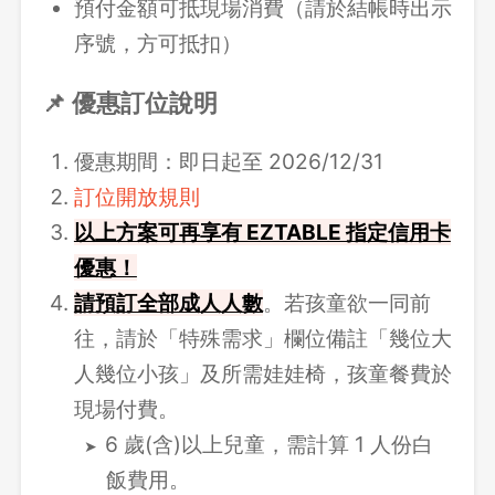
預付金額可抵現場消費（請於結帳時出示
序號，方可抵扣）
📌 優惠訂位說明
優惠期間：即日起至 2026/12/31
訂位開放規則
以上方案可再享有 EZTABLE 指定信用卡
優惠！
請
預訂全部成人人數
。若孩童欲一同前
往，請於「特殊需求」欄位備註「幾位大
人幾位小孩」及所需娃娃椅，孩童餐費於
現場付費。
6 歲(含)以上兒童，需計算 1 人份白
飯費用。