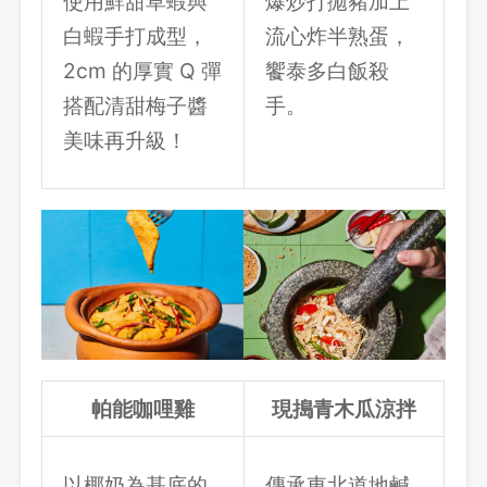
使用鮮甜草蝦與
爆炒打拋豬加上
白蝦手打成型，
流心炸半熟蛋，
2cm 的厚實 Q 彈
饗泰多白飯殺
登出
搭配清甜梅子醬
手。
美味再升級！
確定要登出嗎？
先不要
確認
帕能咖哩雞
現搗青木瓜涼拌
以椰奶為基底的
傳承東北道地鹹