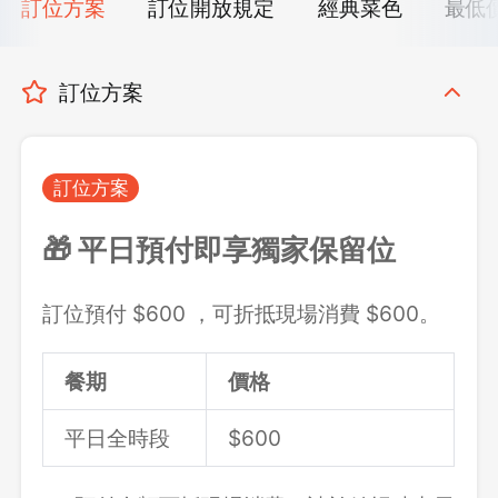
訂位方案
訂位開放規定
經典菜色
最低
訂位方案
訂位方案
🎁 平日預付即享獨家保留位
訂位預付 $600 ，可折抵現場消費 $600。
餐期
價格
平日全時段
$600