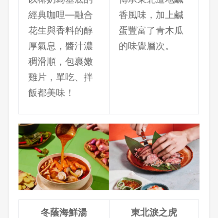
經典咖哩—融合
香風味，加上鹹
花生與香料的醇
蛋豐富了青木瓜
厚氣息，醬汁濃
的味覺層次。
稠滑順，包裹嫩
雞片，單吃、拌
飯都美味！
冬蔭海鮮湯
東北淚之虎