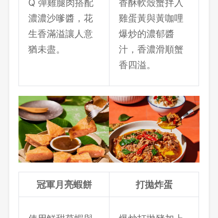
Q 彈雞腿肉搭配
香酥軟殼蟹拌入
濃濃沙嗲醬，花
雞蛋黃與黃咖哩
生香滿溢讓人意
爆炒的濃郁醬
猶未盡。
汁，香濃滑順蟹
香四溢。
冠軍月亮蝦餅
打拋炸蛋