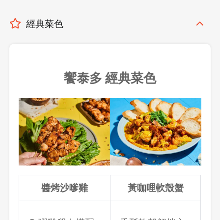
經典菜色
饗泰多 經典菜色
醬烤沙嗲雞
黃咖哩軟殼蟹