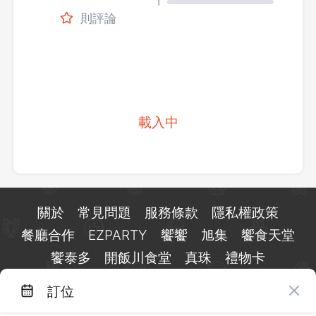
1
則評論
載入中
關於
常見問題
服務條款
隱私權政策
餐廳合作
EZPARTY
饗饗
旭集
饗食天堂
饗泰多
開飯川食堂
真珠
禮物卡
訂位
台北市信義區基隆路一段 159 號 15 樓