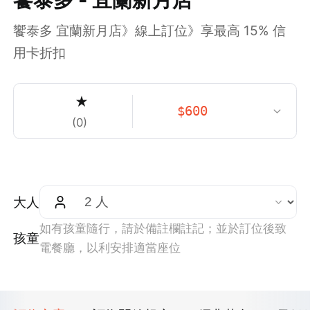
饗泰多 宜蘭新月店》線上訂位》享最高 15% 信
用卡折扣
★
$
600
(
0
)
大人
如有孩童隨行，請於備註欄註記；並於訂位後致
孩童
電餐廳，以利安排適當座位