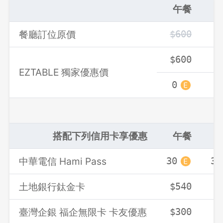
午餐
餐廳訂位原價
$600
$
$600
$
EZTABLE 獨家優惠價
0
0
搭配下列信用卡享優惠
午餐
中華電信 Hami Pass
30
30
土地銀行鈦金卡
$540
$
臺灣企銀 福企無限卡 卡友優惠
$300
$