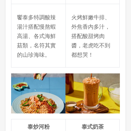
饗泰多特調酸辣
火烤鮮嫩牛排、
湯汁搭配慢熬蝦
外焦香內多汁，
高湯、各式海鮮
搭配酸甜烤肉
菇類，名符其實
醬，老虎吃不到
的山珍海味。
都想哭！
泰炒河粉
泰式奶茶