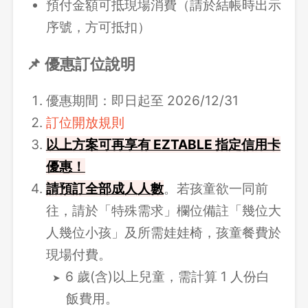
預付金額可抵現場消費（請於結帳時出示
序號，方可抵扣）
📌 優惠訂位說明
優惠期間：即日起至 2026/12/31
訂位開放規則
以上方案可再享有 EZTABLE 指定信用卡
優惠！
請
預訂全部成人人數
。若孩童欲一同前
往，請於「特殊需求」欄位備註「幾位大
人幾位小孩」及所需娃娃椅，孩童餐費於
現場付費。
6 歲(含)以上兒童，需計算 1 人份白
飯費用。