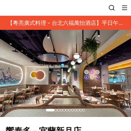
登入
【粵亮廣式料理 - 台北六福萬怡酒店】平日午餐
8 折起｜靓港點套餐
饗泰多 - 宜蘭新月店