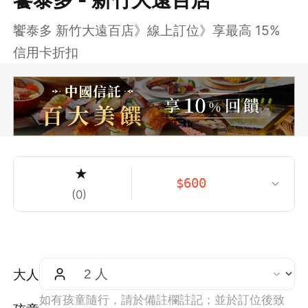
饗泰多 新竹大遠百店》線上訂位》享最高 15%
信用卡折扣
★
$
600
(
0
)
大人
如有孩童隨行，請於備註欄註記；並於訂位後致