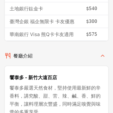
土地銀行鈦金卡
$540
$
臺灣企銀 福企無限卡 卡友優惠
$300
$
華南銀行 Visa 熊Q卡卡友適用
$575
$
餐廳介紹
饗泰多 - 新竹大遠百店
饗泰多嚴選天然食材，堅持使用最新鮮的辛
香料，講究酸、甜、苦、辣、鹹、香、鮮的
平衡，讓料理層次豐盛，同時滿足嗅覺與味
蕾的多重享受。