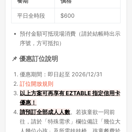
餐期
價格
平日全時段
$600
預付金額可抵現場消費（請於結帳時出示
序號，方可抵扣）
📌 優惠訂位說明
優惠期間：即日起至 2026/12/31
訂位開放規則
以上方案可再享有 EZTABLE 指定信用卡
優惠！
請
預訂全部成人人數
。若孩童欲一同前
往，請於「特殊需求」欄位備註「幾位大
人幾位小孩」及所需娃娃椅，孩童餐費於