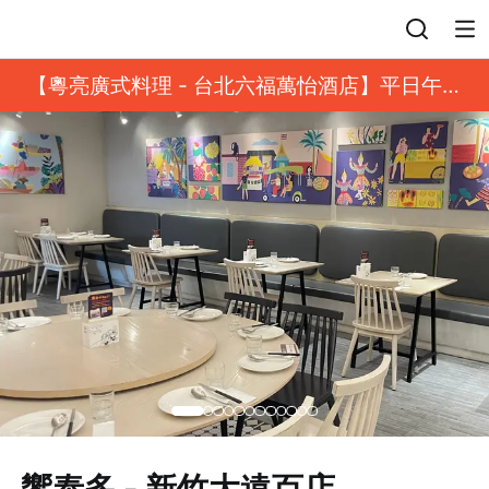
登入
【粵亮廣式料理 - 台北六福萬怡酒店】平日午餐
8 折起｜靓港點套餐
饗泰多 - 新竹大遠百店