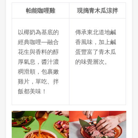
帕能咖哩雞
現搗青木瓜涼拌
以椰奶為基底的
傳承東北道地鹹
經典咖哩—融合
香風味，加上鹹
花生與香料的醇
蛋豐富了青木瓜
厚氣息，醬汁濃
的味覺層次。
稠滑順，包裹嫩
雞片，單吃、拌
飯都美味！