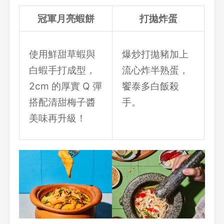
冠軍月亮蝦餅
打拋炸蛋
使用鮮甜草蝦與
爆炒打拋豬加上
白蝦手打成型，
流心炸半熟蛋，
2cm 的厚實 Q 彈
饗泰多白飯殺
搭配清甜梅子醬
手。
美味再升級！
登出
確定要登出嗎？
先不要
確認