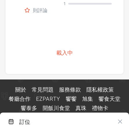
1
則評論
載入中
關於
常見問題
服務條款
隱私權政策
餐廳合作
EZPARTY
饗饗
旭集
饗食天堂
饗泰多
開飯川食堂
真珠
禮物卡
訂位
台北市信義區基隆路一段 159 號 15 樓