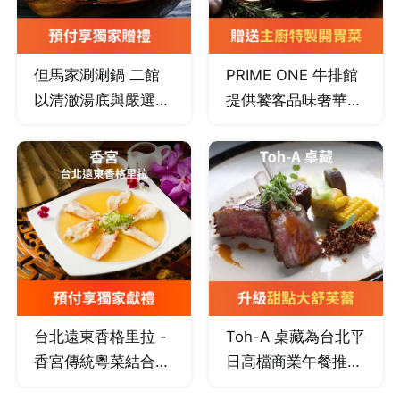
泰式料理。
但馬家涮涮鍋 二館
PRIME ONE 牛排館
以清澈湯底與嚴選食
提供饕客品味奢華牛
材結合職人手藝，呈
排盛宴新選擇，搜羅
現純粹細緻的日式涮
美、澳各國牧場頂級
涮鍋體驗。
肉品，以乾式熟成或
濕式熟成來呈現牛排
不同風味，此外也提
供嚴選豬排、羊排、
海鮮等頂級主菜，透
過料理經驗豐富主廚
團隊精湛廚藝與外場
台北遠東香格里拉 -
Toh-A 桌藏為台北平
貼心服務，完整呈現
香宮傳統粵菜結合西
日高檔商業午餐推
出高級牛排館奢華料
式精緻盛盤，翻轉味
薦，美味法國餐廳，