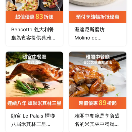
Bencotto 義大利餐
渥達尼斯磨坊
廳為賓客提供典雅、
Molino de
溫馨、悠閒的用餐環
Urdániz（連續三年
境，堅持選用最新鮮
米其林二星）融合西
的食材，頂尖廚藝團
班牙的熱情多元與法
隊在開放式廚房細心
式料理的細膩靈魂，
炮製義式佳餚，帶領
嚴選在地當季食材，
台北食客用舌尖歷覽
將純粹的風味化作精
義大利美食。
緻食藝，邀您親臨這
場不出國也能饗用的
星級盛宴。
頤宮 Le Palais 蟬聯
雅閣中餐廳是享負盛
八屆米其林三星
名的米其林中餐廳，