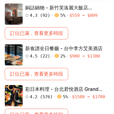
銅話鍋物 - 新竹芙洛麗大飯店
FLEURLIS
4.3
(
92
)
5
%
$
559
~ $
809
訂位已滿，查看更多時段
新食譜全日餐廳 - 台中李方艾美酒店
4.5
(
22
)
2
%
$
980
~ $
1380
訂位已滿，查看更多時段
彩日本料理 - 台北君悅酒店 Grand
Hyatt Taipei
4.2
(
576
)
5
%
$
1580
~ $
1780