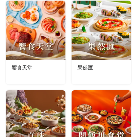
饗食天堂
果然匯