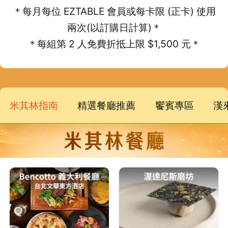
＊每月每位 EZTABLE 會員或每卡限 (正卡) 使用
兩次(以訂購日計算)＊
＊每組第 2 人免費折抵上限 $1,500 元＊
米其林指南
精選餐廳推薦
饗賓專區
漢