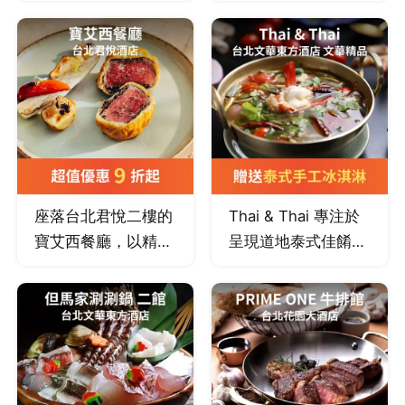
(2018-2025)，全台
連續八年榮獲《台北
唯一的星級傳奇。
米其林指南》米其林
嚴選頂級時令食材，
一星殊榮。
匠心演繹中華菜系與
精緻粵點。獲兩岸十
大名店肯定，呈獻跨
越國界的極致食藝盛
宴。
座落台北君悅二樓的
Thai & Thai 專注於
寶艾西餐廳，以精緻
呈現道地泰式佳餚，
歐陸料理、頂級食材
堅持採用泰國進口原
與典雅噴泉庭園氛
料並每日釀造椰奶，
圍，打造浪漫高雅的
泰式經典餐點使用不
歐式饗宴。
同辛香料、新鮮香草
與蔬菜調配，現點現
烹調，呈現最原味的