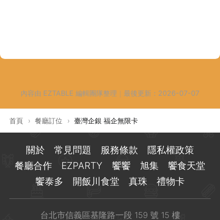
內容由 EZTABLE 編輯團隊整理
｜
最後更新：
2026-07-07
首頁
›
餐廳訂位
›
臺灣企銀 福企無限卡
關於
常見問題
服務條款
隱私權政策
餐廳合作
EZPARTY
饗饗
旭集
饗食天堂
饗泰多
開飯川食堂
真珠
禮物卡
台北市信義區基隆路一段 159 號 15 樓