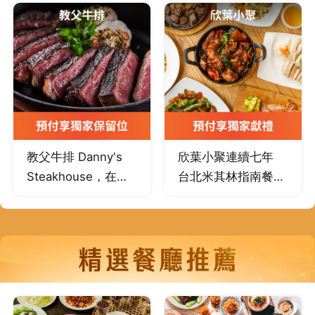
理，靜謐的空間，將
蕾印象，盡顯不凡。
隱身都市裡的改造日
帶來精采、迷人食尚
式古宅創意特色料
體驗。
理。
教父牛排 Danny's
欣葉小聚連續七年
Steakhouse，在台
台北米其林指南餐
灣，大家叫他牛排教
廳，以年輕世代小型
父，料理牛排已有
聚餐為訴求，打造輕
40 年經驗，諳知每
鬆時尚的台菜品牌。
一部位牛肉特性，創
造出各種牛排料理方
式，並引領台灣牛排
市場推廣至極，而他