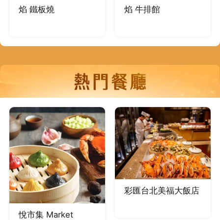
焰 鐵板燒
焰 牛排館
彩匯台北美福大飯店
悅市集 Market