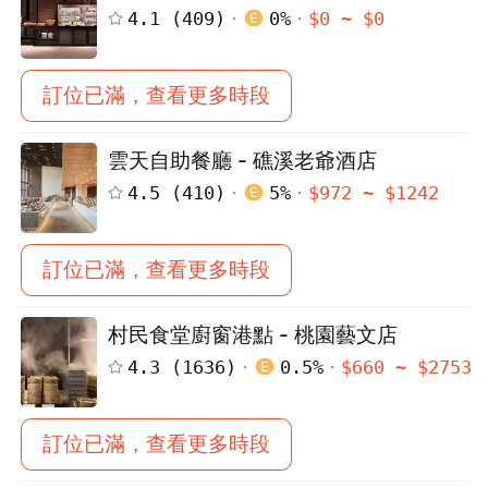
4.1
(
409
)
0
%
$
0
~ $
0
訂位已滿，查看更多時段
雲天自助餐廳 - 礁溪老爺酒店
4.5
(
410
)
5
%
$
972
~ $
1242
訂位已滿，查看更多時段
村民食堂廚窗港點 - 桃園藝文店
4.3
(
1636
)
0.5
%
$
660
~ $
2753
訂位已滿，查看更多時段