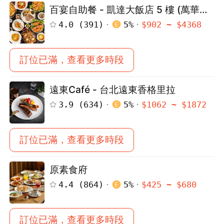
百宴自助餐 - 凱達大飯店 5 樓 (萬華雙
子星)
4.0
(
391
)
5
%
$
902
~ $
4368
訂位已滿，查看更多時段
遠東Café - 台北遠東香格里拉
3.9
(
634
)
5
%
$
1062
~ $
1872
訂位已滿，查看更多時段
原素食府
4.4
(
864
)
5
%
$
425
~ $
680
訂位已滿，查看更多時段