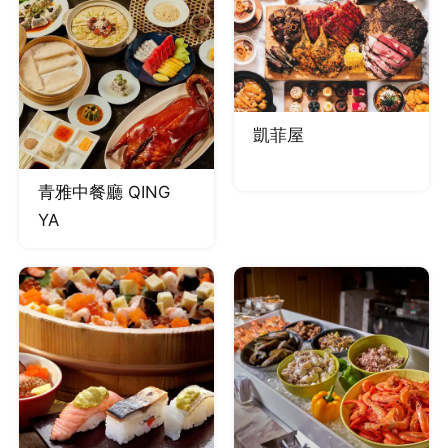
所創造出來的「老饕
牛排」更讓美國人驚
艷而成了現今美國牛
排館裡的菜單選項，
凱菲屋
他就是台灣資深名廚
鄧有癸。
青雅中餐廳 QING
YA