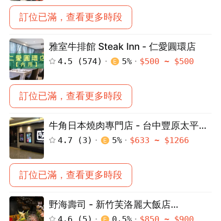
訂位已滿，查看更多時段
雅室牛排館 Steak Inn - 仁愛圓環店
4.5
(
574
)
5
%
$
500
~ $
500
訂位已滿，查看更多時段
牛角日本燒肉專門店 - 台中豐原太平洋
店
4.7
(
3
)
5
%
$
633
~ $
1266
訂位已滿，查看更多時段
野海壽司 - 新竹芙洛麗大飯店
FLEURLIS
4.6
(
5
)
0.5
%
$
850
~ $
900