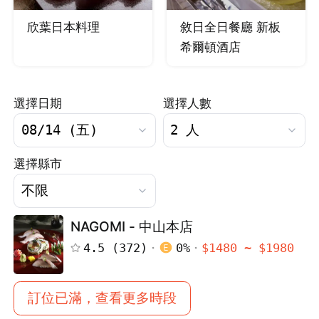
欣葉日本料理
敘日全日餐廳 新板
希爾頓酒店
選擇日期
選擇人數
選擇縣市
NAGOMI - 中山本店
4.5
(
372
)
0
%
$
1480
~ $
1980
訂位已滿，查看更多時段