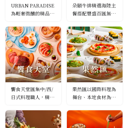
URBAN PARADISE
朵頤牛排精選海陸主
為輕奢微醺的精品餐
餐搭配豐盛百匯無限
酒 Buffet，將「餐
享用，到朵頤一起大
酒」融合，讓味蕾成
快朵頤！
為旅人，隨心品嚐世
界與台灣在地精心美
饌裡的醺然韻味。
饗食天堂匯集中/西/
果然匯以國際料理為
日式料理職人，精心
舞台、本地食材為主
烹調上百道多國美
角。匯集豐富蔬果及
食；嚴選在地當令食
自然食材，透過多國
材，用心詮釋食材的
料理方式，用好滋味