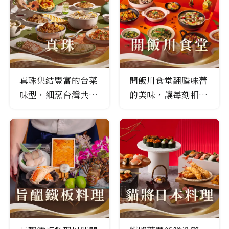
鮮美原味。
照顧每位顧客及這片
土地。
真珠集結豐富的台菜
開飯川食堂翻騰味蕾
味型，細烹台灣共同
的美味，讓每刻相聚
的味覺記憶
都再三回味