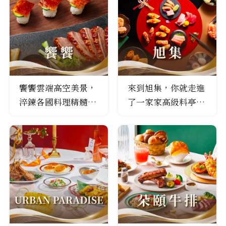
饗饗雲端高空美景，
來到旭集，你就走進
淬鍊各國料理精髓，
了一家家高級料亭。
詮釋特選食材新樣
嚴選的新鮮旬味， 帶
貌。
來海洋、季風與土地
的美味。