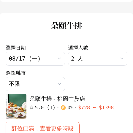
朵頤牛排
選擇日期
選擇人數
選擇縣市
朵頤牛排 - 桃園中茂店
5.0
(
1
)
0
%
$
728
~ $
1398
訂位已滿，查看更多時段