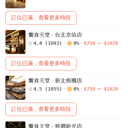
訂位已滿，查看更多時段
饗食天堂 - 台北京站店
4.4
(
1093
)
0
%
$
758
~ $
1028
訂位已滿，查看更多時段
饗食天堂 - 新北板橋店
4.5
(
1055
)
0
%
$
758
~ $
1028
訂位已滿，查看更多時段
登出
饗食天堂 - 桃園新光店
確定要登出嗎？