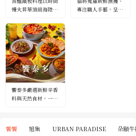
旨醞鐵板料理以時間
貓將蒐羅新鮮漁獲、
慢火昇華頂級海陸食
專注職人手藝，呈現
材旨味，演繹鐵板精
精選風格日料
緻料理饗宴
饗泰多嚴選新鮮辛香
料與天然食材，一桌
遊歷繽紛泰味
饗饗
旭集
URBAN PARADISE
朵頤牛